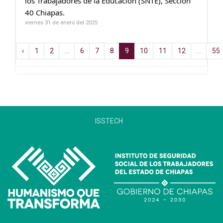
los Trabajadores de la Educación (SNTE), Sección
40 Chiapas.
viernes 31 de enero del 2025
‹
1
2
...
6
7
8
9
10
11
12
...
55
ISSTECH