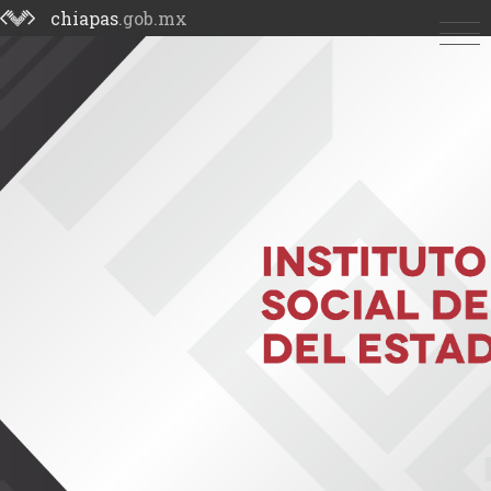
chiapas
.gob.mx