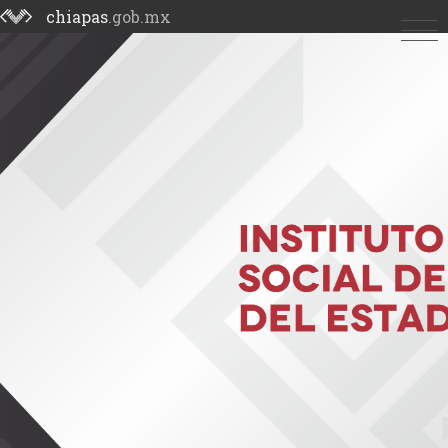
chiapas
.gob.mx