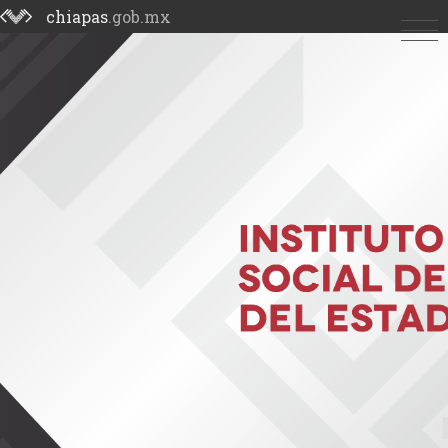
chiapas
.gob.mx