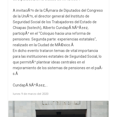
A invitaciÃ³n de la CÃ¡mara de Diputados del Congreso
de la UniÃ³n, el director general del Instituto de
Seguridad Social de los Trabajadores del Estado de
Chiapas (Isstech), Alberto CundapÃ­ NÃºÃ±ez,
participÃ³ en el "Coloquio hacia una reforma de
pensiones. Segunda parte: experiencias estatales",
realizado en la Ciudad de MÃ©xico.Â
En dicho evento trataron temas de vital importancia
para las instituciones estatales de Seguridad Social, lo
que permitiÃ³ plantear ideas centrales en el
mejoramiento de los sistemas de pensiones en el paÃ­
s.Â
CundapÃ­ NÃºÃ±ez,...
lunes 9 de marzo del 2020