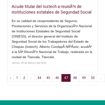
Acude titular del Isstech a reuniÃ³n de
instituciones estatales de Seguridad Social
En su calidad de vicepresidente de Seguros,
Prestaciones y Servicios de la OrganizaciÃ³n Nacional
de Instituciones Estatales de Seguridad Social
(ONIESS), el director general del Instituto de
Seguridad Social de los Trabajadores del Estado de
Chiapas (Isstech), Alberto CundapÃ­ NÃºÃ±ez, acudiÃ³
a la 5Âª Re
uniÃ³n Nacional de Trabajo, realizada en la
ciudad de Tlaxcala, Tlaxcala.
viernes 28 de febrero del 2020
‹
1
2
...
44
45
46
47
48
49
50
...