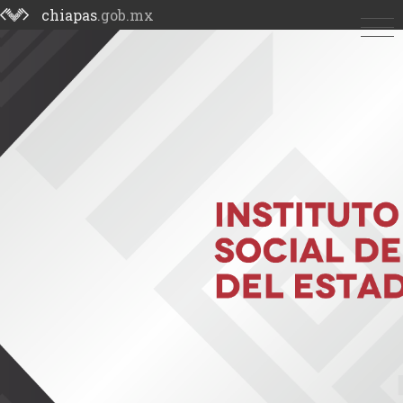
chiapas
.gob.mx