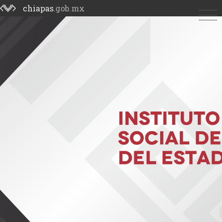
chiapas
.gob.mx