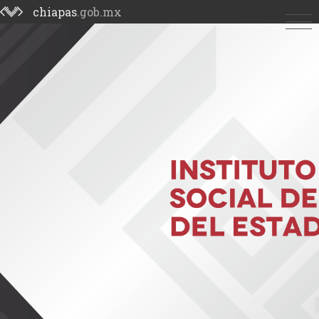
chiapas
.gob.mx